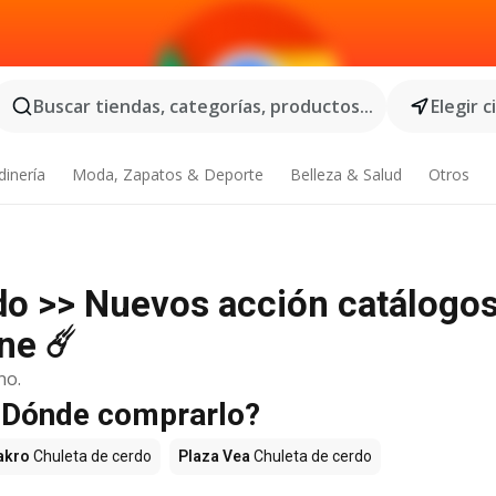
Buscar tiendas, categorías, productos...
Elegir 
dinería
Moda, Zapatos & Deporte
Belleza & Salud
Otros
do >> Nuevos acción catálogos
ne ☄️
no.
 ¿Dónde comprarlo?
akro
Chuleta de cerdo
Plaza Vea
Chuleta de cerdo