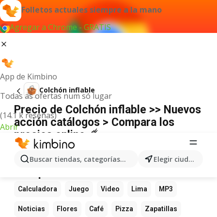
Folletos actuales siempre a la mano
Agregar a Chrome - GRATIS
App de Kimbino
Colchón inflable
Todas as ofertas num só lugar
Precio de Colchón inflable >> Nuevos
(14.1 k reseñas)
acción catálogos > Compara los
Abrir
precios online ☄️
No hemos encontrado resultados para este
término.
Buscar tiendas, categorías, productos...
Elegir ciudad
Más productos favoritos
Calculadora
Juego
Video
Lima
MP3
Noticias
Flores
Café
Pizza
Zapatillas