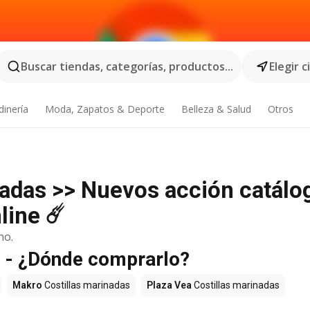
Buscar tiendas, categorías, productos...
Elegir 
dinería
Moda, Zapatos & Deporte
Belleza & Salud
Otros
nadas >> Nuevos acción catálo
line ☄️
no.
a - ¿Dónde comprarlo?
Makro
Costillas marinadas
Plaza Vea
Costillas marinadas