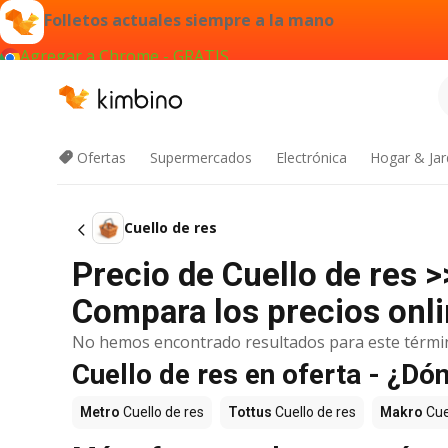
Folletos actuales siempre a la mano
Agregar a Chrome - GRATIS
Ofertas
Supermercados
Electrónica
Hogar & Jar
Cuello de res
Precio de Cuello de res 
Compara los precios onli
No hemos encontrado resultados para este térmi
Cuello de res en oferta - ¿D
Metro
Cuello de res
Tottus
Cuello de res
Makro
Cue