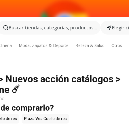
Buscar tiendas, categorías, productos...
Elegir 
dinería
Moda, Zapatos & Deporte
Belleza & Salud
Otros
>> Nuevos acción catálogos >
ne ☄️
no.
ónde comprarlo?
llo de res
Plaza Vea
Cuello de res