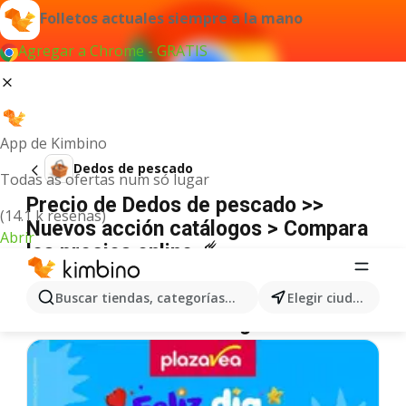
Folletos actuales siempre a la mano
Agregar a Chrome - GRATIS
App de Kimbino
Dedos de pescado
Todas as ofertas num só lugar
Precio de Dedos de pescado >>
(14.1 k reseñas)
Nuevos acción catálogos > Compara
Abrir
los precios online ☄️
No hemos encontrado resultados para este
término.
Buscar tiendas, categorías, productos...
Elegir ciudad
Más ofertas en la categoría