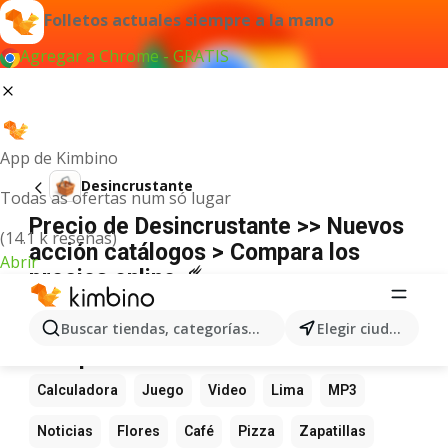
Folletos actuales siempre a la mano
Agregar a Chrome - GRATIS
App de Kimbino
Desincrustante
Todas as ofertas num só lugar
Precio de Desincrustante >> Nuevos
(14.1 k reseñas)
acción catálogos > Compara los
Abrir
precios online ☄️
No hemos encontrado resultados para este
término.
Buscar tiendas, categorías, productos...
Elegir ciudad
Más productos favoritos
Calculadora
Juego
Video
Lima
MP3
Noticias
Flores
Café
Pizza
Zapatillas