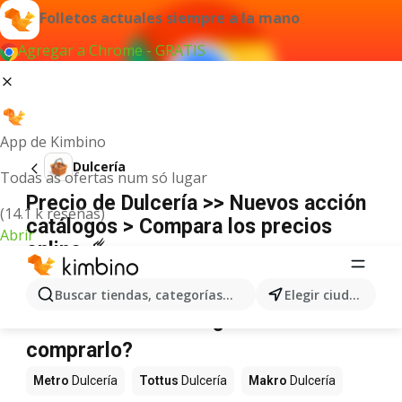
Folletos actuales siempre a la mano
Agregar a Chrome - GRATIS
App de Kimbino
Dulcería
Todas as ofertas num só lugar
Precio de Dulcería >> Nuevos acción
(14.1 k reseñas)
catálogos > Compara los precios
Abrir
online ☄️
No hemos encontrado resultados para este
término.
Buscar tiendas, categorías, productos...
Elegir ciudad
Dulcería en oferta - ¿Dónde
comprarlo?
Metro
Dulcería
Tottus
Dulcería
Makro
Dulcería