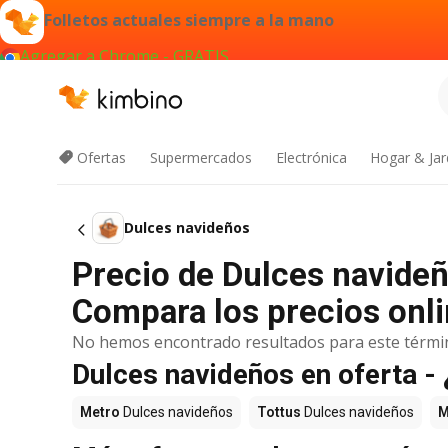
Folletos actuales siempre a la mano
Agregar a Chrome - GRATIS
Ofertas
Supermercados
Electrónica
Hogar & Jar
Dulces navideños
Precio de Dulces navide
Compara los precios onli
No hemos encontrado resultados para este térmi
Dulces navideños en oferta 
Metro
Dulces navideños
Tottus
Dulces navideños
M