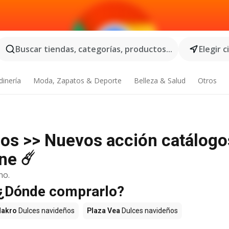
Buscar tiendas, categorías, productos...
Elegir 
dinería
Moda, Zapatos & Deporte
Belleza & Salud
Otros
ños >> Nuevos acción catálogo
ne ☄️
no.
- ¿Dónde comprarlo?
akro
Dulces navideños
Plaza Vea
Dulces navideños