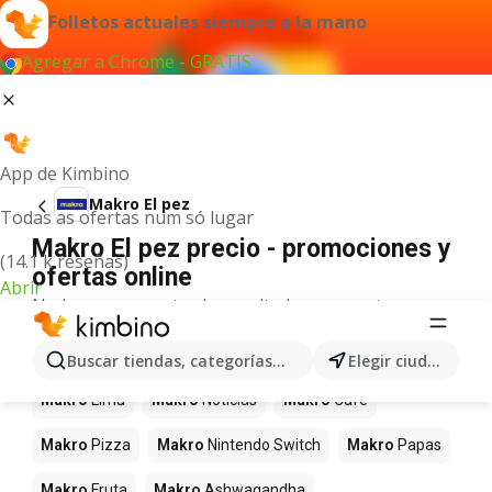
Folletos actuales siempre a la mano
Agregar a Chrome - GRATIS
App de Kimbino
Makro El pez
Todas as ofertas num só lugar
Makro El pez precio - promociones y
(14.1 k reseñas)
ofertas online
Abrir
No hemos encontrado resultados para este
término.
Más productos en tiendas Makro
Buscar tiendas, categorías, productos...
Elegir ciudad
Makro
Lima
Makro
Noticias
Makro
Café
Makro
Pizza
Makro
Nintendo Switch
Makro
Papas
Makro
Fruta
Makro
Ashwagandha