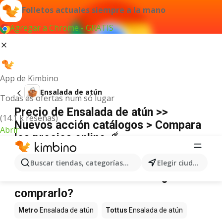
Folletos actuales siempre a la mano
Agregar a Chrome - GRATIS
App de Kimbino
Ensalada de atún
Todas as ofertas num só lugar
Precio de Ensalada de atún >>
(14.1 k reseñas)
Nuevos acción catálogos > Compara
Abrir
los precios online ☄️
No hemos encontrado resultados para este
término.
Buscar tiendas, categorías, productos...
Elegir ciudad
Ensalada de atún en oferta - ¿Dónde
comprarlo?
Metro
Ensalada de atún
Tottus
Ensalada de atún