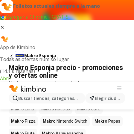
Folletos actuales siempre a la mano
Agregar a Chrome - GRATIS
App de Kimbino
Makro Esponja
Todas as ofertas num só lugar
Makro Esponja precio - promociones
(14.1 k reseñas)
y ofertas online
Abrir
No hemos encontrado resultados para este
término.
Más productos en tiendas Makro
Buscar tiendas, categorías, productos...
Elegir ciudad
Makro
Lima
Makro
Noticias
Makro
Café
Makro
Pizza
Makro
Nintendo Switch
Makro
Papas
Makro
Fruta
Makro
Ashwagandha