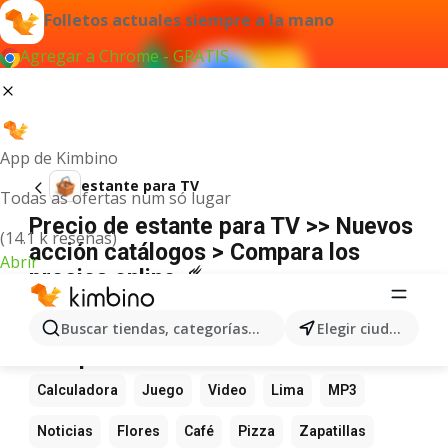
Folletos actuales siempre a la mano
Agregar a Chrome - GRATIS
App de Kimbino
estante para TV
Todas as ofertas num só lugar
Precio de estante para TV >> Nuevos
(14.1 k reseñas)
acción catálogos > Compara los
Abrir
precios online ☄️
No hemos encontrado resultados para este
término.
Buscar tiendas, categorías, productos...
Elegir ciudad
Más productos favoritos
Calculadora
Juego
Video
Lima
MP3
Noticias
Flores
Café
Pizza
Zapatillas