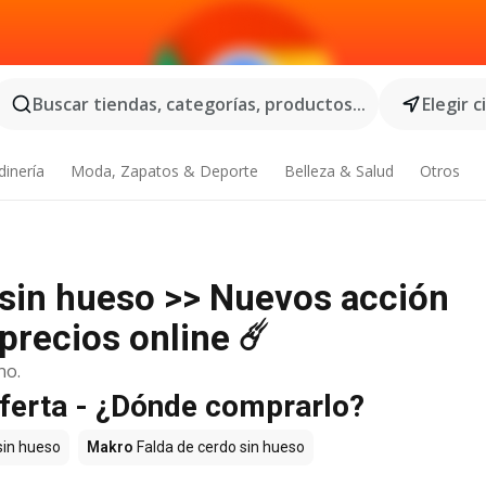
Buscar tiendas, categorías, productos...
Elegir 
dinería
Moda, Zapatos & Deporte
Belleza & Salud
Otros
 sin hueso >> Nuevos acción
precios online ☄️
no.
oferta - ¿Dónde comprarlo?
sin hueso
Makro
Falda de cerdo sin hueso