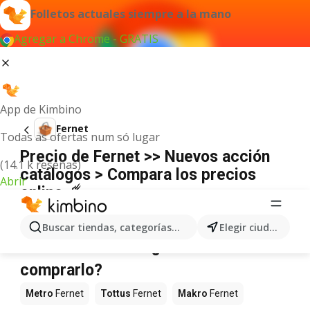
Folletos actuales siempre a la mano
Agregar a Chrome - GRATIS
App de Kimbino
Fernet
Todas as ofertas num só lugar
Precio de Fernet >> Nuevos acción
(14.1 k reseñas)
catálogos > Compara los precios
Abrir
online ☄️
No hemos encontrado resultados para este
término.
Buscar tiendas, categorías, productos...
Elegir ciudad
Fernet en oferta - ¿Dónde
comprarlo?
Metro
Fernet
Tottus
Fernet
Makro
Fernet