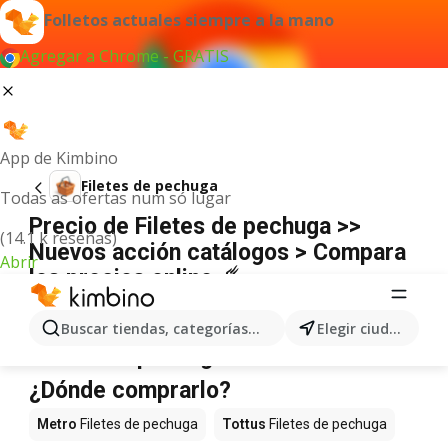
Folletos actuales siempre a la mano
Agregar a Chrome - GRATIS
App de Kimbino
Filetes de pechuga
Todas as ofertas num só lugar
Precio de Filetes de pechuga >>
(14.1 k reseñas)
Nuevos acción catálogos > Compara
Abrir
los precios online ☄️
No hemos encontrado resultados para este
término.
Buscar tiendas, categorías, productos...
Elegir ciudad
Filetes de pechuga en oferta -
¿Dónde comprarlo?
Metro
Filetes de pechuga
Tottus
Filetes de pechuga