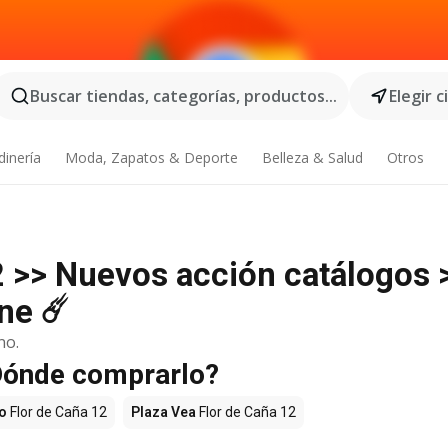
Buscar tiendas, categorías, productos...
Elegir 
dinería
Moda, Zapatos & Deporte
Belleza & Salud
Otros
2 >> Nuevos acción catálogos 
ne ☄️
no.
¿Dónde comprarlo?
o
Flor de Caña 12
Plaza Vea
Flor de Caña 12