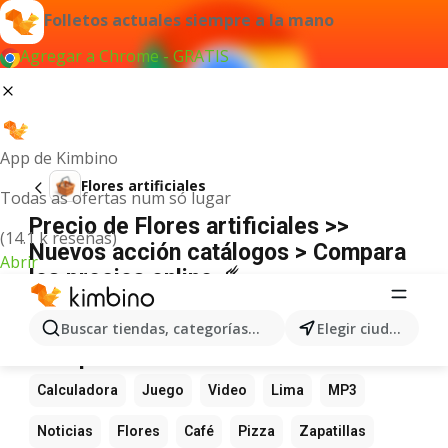
Folletos actuales siempre a la mano
Agregar a Chrome - GRATIS
App de Kimbino
Flores artificiales
Todas as ofertas num só lugar
Precio de Flores artificiales >>
(14.1 k reseñas)
Nuevos acción catálogos > Compara
Abrir
los precios online ☄️
No hemos encontrado resultados para este
término.
Buscar tiendas, categorías, productos...
Elegir ciudad
Más productos favoritos
Calculadora
Juego
Video
Lima
MP3
Noticias
Flores
Café
Pizza
Zapatillas