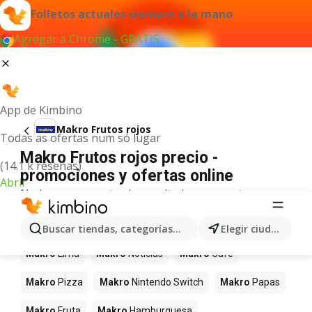
Folletos actuales siempre a la mano
Agregar a Chrome - GRATIS
App de Kimbino
Makro Frutos rojos
Todas as ofertas num só lugar
Makro Frutos rojos precio -
(14.1 k reseñas)
promociones y ofertas online
Abrir
No hemos encontrado resultados para este
término.
Más productos en tiendas Makro
Buscar tiendas, categorías, productos...
Elegir ciudad
Makro
Lima
Makro
Noticias
Makro
Café
Makro
Pizza
Makro
Nintendo Switch
Makro
Papas
Makro
Fruta
Makro
Hamburguesa