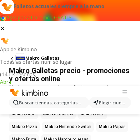
Folletos actuales siempre a la mano
Agregar a Chrome - GRATIS
App de Kimbino
Makro Galletas
Todas as ofertas num só lugar
Makro Galletas precio - promociones
(14.1 k reseñas)
y ofertas online
Abrir
No hemos encontrado resultados para este
término.
Más productos en tiendas Makro
Buscar tiendas, categorías, productos...
Elegir ciudad
Makro
Lima
Makro
Noticias
Makro
Café
Makro
Pizza
Makro
Nintendo Switch
Makro
Papas
Makro
Fruta
Makro
Hamburguesas