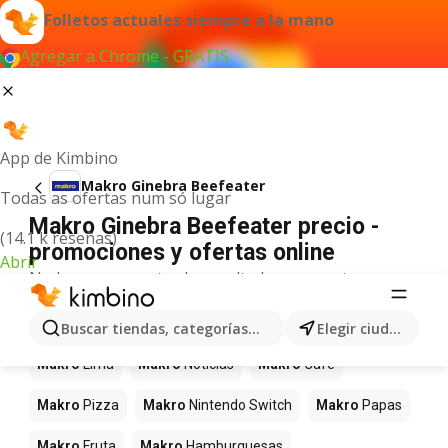
Folletos actuales siempre a la mano
Agregar a Chrome - GRATIS
App de Kimbino
Makro Ginebra Beefeater
Todas as ofertas num só lugar
Makro Ginebra Beefeater precio -
(14.1 k reseñas)
promociones y ofertas online
Abrir
No hemos encontrado resultados para este
término.
Más productos en tiendas Makro
Buscar tiendas, categorías, productos...
Elegir ciudad
Makro
Lima
Makro
Noticias
Makro
Café
Makro
Pizza
Makro
Nintendo Switch
Makro
Papas
Makro
Fruta
Makro
Hamburguesas