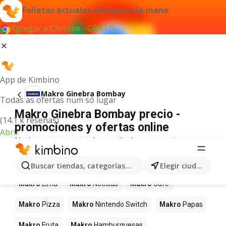
Folletos actuales siempre a la mano
Agregar a Chrome - GRATIS
App de Kimbino
Makro Ginebra Bombay
Todas as ofertas num só lugar
Makro Ginebra Bombay precio -
(14.1 k reseñas)
promociones y ofertas online
Abrir
No hemos encontrado resultados para este
término.
Más productos en tiendas Makro
Buscar tiendas, categorías, productos...
Elegir ciudad
Makro
Lima
Makro
Noticias
Makro
Café
Makro
Pizza
Makro
Nintendo Switch
Makro
Papas
Makro
Fruta
Makro
Hamburguesas