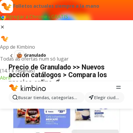
Folletos actuales siempre a la mano
Agregar a Chrome - GRATIS
App de Kimbino
Granulado
Todas as ofertas num só lugar
Precio de Granulado >> Nuevos
(14.1 k reseñas)
acción catálogos > Compara los
Abrir
precios online ☄️
Buscar tiendas, categorías, productos...
Elegir ciudad