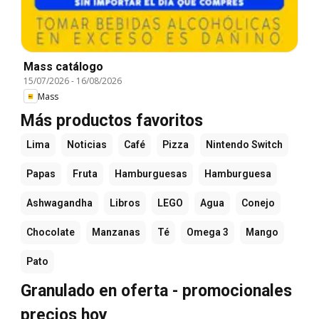
Mass catálogo
15/07/2026
-
16/08/2026
Mass
Más productos favoritos
Lima
Noticias
Café
Pizza
Nintendo Switch
Papas
Fruta
Hamburguesas
Hamburguesa
Ashwagandha
Libros
LEGO
Agua
Conejo
Chocolate
Manzanas
Té
Omega 3
Mango
Pato
Granulado en oferta - promocionales
precios hoy