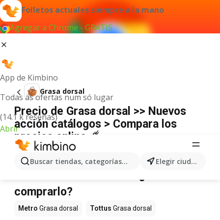
Folletos actuales siempre a la mano
Agregar a Chrome - GRATIS
App de Kimbino
Grasa dorsal
Todas as ofertas num só lugar
Precio de Grasa dorsal >> Nuevos
(14.1 k reseñas)
acción catálogos > Compara los
Abrir
precios online ☄️
No hemos encontrado resultados para este
término.
Buscar tiendas, categorías, productos...
Elegir ciudad
Grasa dorsal en oferta - ¿Dónde
comprarlo?
Metro
Grasa dorsal
Tottus
Grasa dorsal