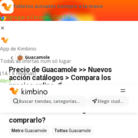
Folletos actuales siempre a la mano
Agregar a Chrome - GRATIS
App de Kimbino
Guacamole
Todas as ofertas num só lugar
Precio de Guacamole >> Nuevos
(14.1 k reseñas)
acción catálogos > Compara los
Abrir
precios online ☄️
No hemos encontrado resultados para este
término.
Buscar tiendas, categorías, productos...
Elegir ciudad
Guacamole en oferta - ¿Dónde
comprarlo?
Metro
Guacamole
Tottus
Guacamole