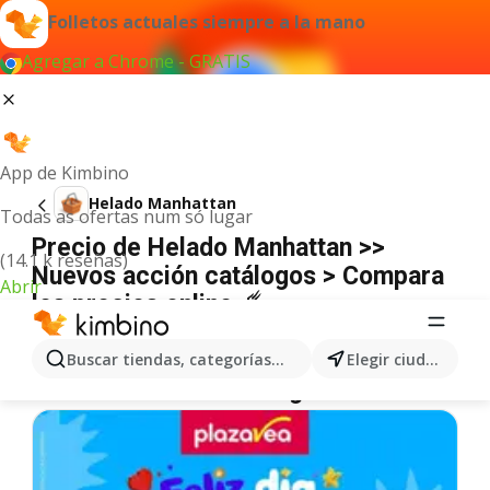
Folletos actuales siempre a la mano
Agregar a Chrome - GRATIS
App de Kimbino
Helado Manhattan
Todas as ofertas num só lugar
Precio de Helado Manhattan >>
(14.1 k reseñas)
Nuevos acción catálogos > Compara
Abrir
los precios online ☄️
No hemos encontrado resultados para este
término.
Buscar tiendas, categorías, productos...
Elegir ciudad
Más ofertas en la categoría