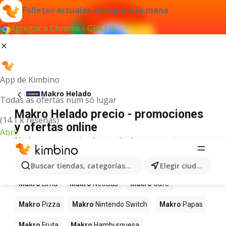
Folletos actuales siempre a la mano
Agregar a Chrome - GRATIS
App de Kimbino
Makro Helado
Todas as ofertas num só lugar
Makro Helado precio - promociones
(14.1 k reseñas)
y ofertas online
Abrir
No hemos encontrado resultados para este
término.
Más productos en tiendas Makro
Buscar tiendas, categorías, productos...
Elegir ciudad
Makro
Lima
Makro
Noticias
Makro
Café
Makro
Pizza
Makro
Nintendo Switch
Makro
Papas
Makro
Fruta
Makro
Hamburguesa