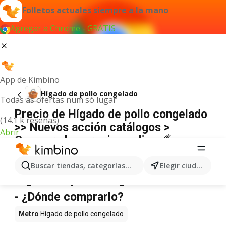
Folletos actuales siempre a la mano
Agregar a Chrome - GRATIS
App de Kimbino
Hígado de pollo congelado
Todas as ofertas num só lugar
Precio de Hígado de pollo congelado
(14.1 k reseñas)
>> Nuevos acción catálogos >
Abrir
Compara los precios online ☄️
No hemos encontrado resultados para este
término.
Buscar tiendas, categorías, productos...
Elegir ciudad
Hígado de pollo congelado en oferta
- ¿Dónde comprarlo?
Metro
Hígado de pollo congelado