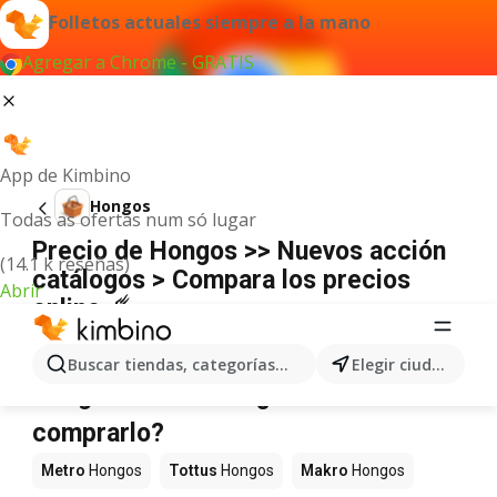
Folletos actuales siempre a la mano
Agregar a Chrome - GRATIS
App de Kimbino
Hongos
Todas as ofertas num só lugar
Precio de Hongos >> Nuevos acción
(14.1 k reseñas)
catálogos > Compara los precios
Abrir
online ☄️
No hemos encontrado resultados para este
término.
Buscar tiendas, categorías, productos...
Elegir ciudad
Hongos en oferta - ¿Dónde
comprarlo?
Metro
Hongos
Tottus
Hongos
Makro
Hongos