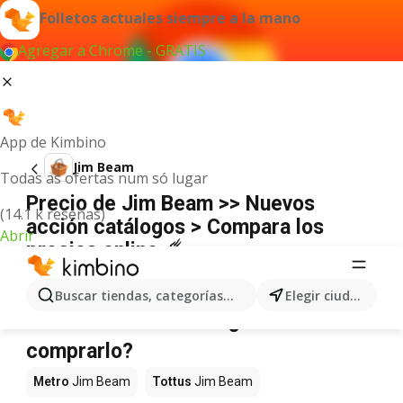
Folletos actuales siempre a la mano
Agregar a Chrome - GRATIS
App de Kimbino
Jim Beam
Todas as ofertas num só lugar
Precio de Jim Beam >> Nuevos
(14.1 k reseñas)
acción catálogos > Compara los
Abrir
precios online ☄️
No hemos encontrado resultados para este
término.
Buscar tiendas, categorías, productos...
Elegir ciudad
Jim Beam en oferta - ¿Dónde
comprarlo?
Metro
Jim Beam
Tottus
Jim Beam