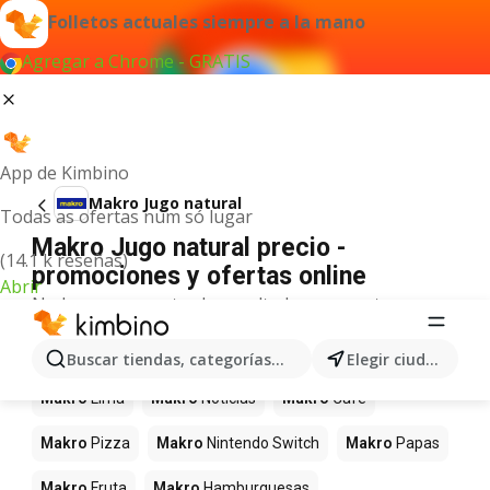
Folletos actuales siempre a la mano
Agregar a Chrome - GRATIS
App de Kimbino
Makro Jugo natural
Todas as ofertas num só lugar
Makro Jugo natural precio -
(14.1 k reseñas)
promociones y ofertas online
Abrir
No hemos encontrado resultados para este
término.
Más productos en tiendas Makro
Buscar tiendas, categorías, productos...
Elegir ciudad
Makro
Lima
Makro
Noticias
Makro
Café
Makro
Pizza
Makro
Nintendo Switch
Makro
Papas
Makro
Fruta
Makro
Hamburguesas