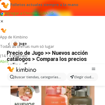
Folletos actuales siempre a la mano
Agregar a Chrome - GRATIS
App de Kimbino
Jugo
Todas as ofertas num só lugar
Precio de Jugo >> Nuevos acción
(14.1 k reseñas)
catálogos > Compara los precios
Abrir
online ☄️
Buscar tiendas, categorías, productos...
Elegir ciudad