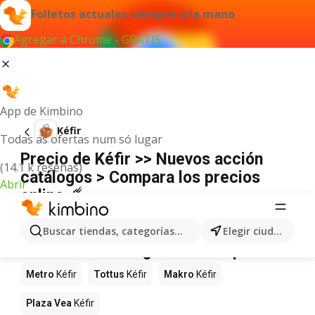
Folletos actuales siempre a la mano
Agregar a Chrome - GRATIS
App de Kimbino
Kéfir
Todas as ofertas num só lugar
Precio de Kéfir >> Nuevos acción
(14.1 k reseñas)
catálogos > Compara los precios
Abrir
online ☄️
No hemos encontrado resultados para este
término.
Buscar tiendas, categorías, productos...
Elegir ciudad
Kéfir en oferta - ¿Dónde comprarlo?
Metro
Kéfir
Tottus
Kéfir
Makro
Kéfir
Plaza Vea
Kéfir