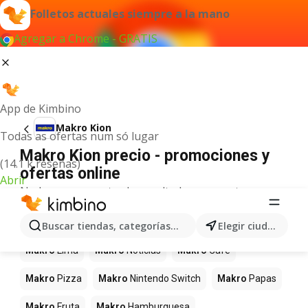
Folletos actuales siempre a la mano
Agregar a Chrome - GRATIS
App de Kimbino
Makro Kion
Todas as ofertas num só lugar
Makro Kion precio - promociones y
(14.1 k reseñas)
ofertas online
Abrir
No hemos encontrado resultados para este
término.
Más productos en tiendas Makro
Buscar tiendas, categorías, productos...
Elegir ciudad
Makro
Lima
Makro
Noticias
Makro
Café
Makro
Pizza
Makro
Nintendo Switch
Makro
Papas
Makro
Fruta
Makro
Hamburguesa