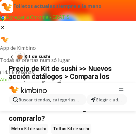
Folletos actuales siempre a la mano
Agregar a Chrome - GRATIS
App de Kimbino
Kit de sushi
Todas as ofertas num só lugar
Precio de Kit de sushi >> Nuevos
(14.1 k reseñas)
acción catálogos > Compara los
Abrir
precios online ☄️
No hemos encontrado resultados para este
término.
Buscar tiendas, categorías, productos...
Elegir ciudad
Kit de sushi en oferta - ¿Dónde
comprarlo?
Metro
Kit de sushi
Tottus
Kit de sushi