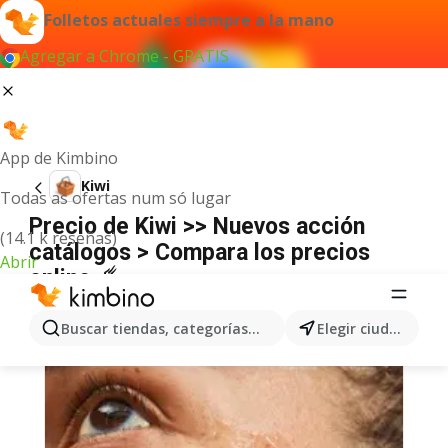
Folletos actuales siempre a la mano
Agregar a Chrome - GRATIS
App de Kimbino
Kiwi
Todas as ofertas num só lugar
Precio de Kiwi >> Nuevos acción
(14.1 k reseñas)
catálogos > Compara los precios
Abrir
online ☄️
Buscar tiendas, categorías, productos...
Elegir ciudad