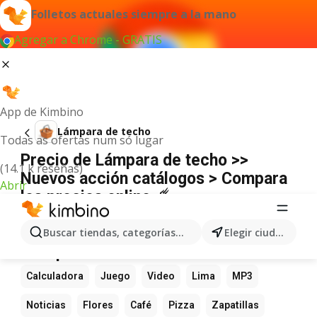
Folletos actuales siempre a la mano
Agregar a Chrome - GRATIS
App de Kimbino
Lámpara de techo
Todas as ofertas num só lugar
Precio de Lámpara de techo >>
(14.1 k reseñas)
Nuevos acción catálogos > Compara
Abrir
los precios online ☄️
No hemos encontrado resultados para este
término.
Buscar tiendas, categorías, productos...
Elegir ciudad
Más productos favoritos
Calculadora
Juego
Video
Lima
MP3
Noticias
Flores
Café
Pizza
Zapatillas