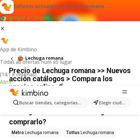
Folletos actuales siempre a la mano
Agregar a Chrome - GRATIS
App de Kimbino
Lechuga romana
Todas as ofertas num só lugar
Precio de Lechuga romana >> Nuevos
(14.1 k reseñas)
acción catálogos > Compara los
Abrir
precios online ☄️
No hemos encontrado resultados para este
término.
Buscar tiendas, categorías, productos...
Elegir ciudad
Lechuga romana en oferta - ¿Dónde
comprarlo?
Metro
Lechuga romana
Tottus
Lechuga romana