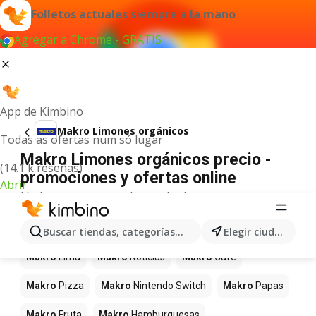
Folletos actuales siempre a la mano
Agregar a Chrome - GRATIS
App de Kimbino
Makro Limones orgánicos
Todas as ofertas num só lugar
Makro Limones orgánicos precio -
(14.1 k reseñas)
promociones y ofertas online
Abrir
No hemos encontrado resultados para este
término.
Más productos en tiendas Makro
Buscar tiendas, categorías, productos...
Elegir ciudad
Makro
Lima
Makro
Noticias
Makro
Café
Makro
Pizza
Makro
Nintendo Switch
Makro
Papas
Makro
Fruta
Makro
Hamburguesas