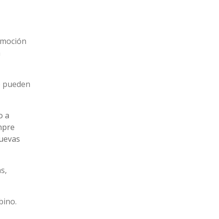
romoción
a
se pueden
o a
mpre
nuevas
s,
bino.