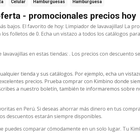
ta
Celular
Hamburguesas
Hamburguesa
oferta - promocionales precios hoy
s bajos. El favorito de hoy: Limpiador de lavavajillas! La p
los folletos de 0. Echa un vistazo a todos los catálogos par
lavavajillas en estas tiendas: . Los precios con descuento 
cualquier tienda y sus catálogos. Por ejemplo, echa un vistaz
excelentes precios. Prueba comprar con Kimbino donde sie
uscribes a nuestro boletín, también te informaremos sobre 
voritas en Perú. Si deseas ahorrar más dinero en tus compra
los descuentos estarán siempre disponibles.
 que puedes comparar cómodamente en un solo lugar. Tu Kim