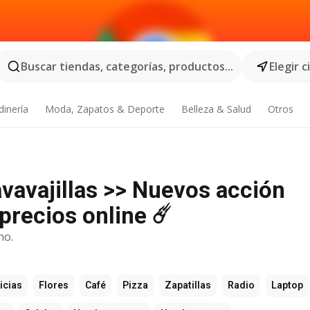
Buscar tiendas, categorías, productos...
Elegir 
dinería
Moda, Zapatos & Deporte
Belleza & Salud
Otros
avavajillas >> Nuevos acción
precios online ☄️
no.
icias
Flores
Café
Pizza
Zapatillas
Radio
Laptop