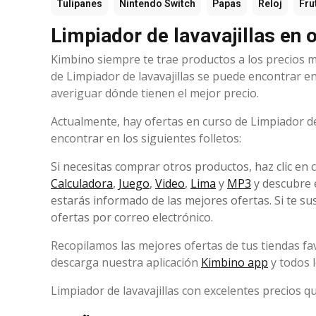
Tulipanes
Nintendo Switch
Papas
Reloj
Fru
Limpiador de lavavajillas en 
Kimbino siempre te trae productos a los precios má
de Limpiador de lavavajillas se puede encontrar en 
averiguar dónde tienen el mejor precio.
Actualmente, hay ofertas en curso de Limpiador de 
encontrar en los siguientes folletos:
Si necesitas comprar otros productos, haz clic en 
Calculadora
,
Juego
,
Video
,
Lima
y
MP3
y descubre 
estarás informado de las mejores ofertas. Si te s
ofertas por correo electrónico.
Recopilamos las mejores ofertas de tus tiendas fa
descarga nuestra aplicación
Kimbino app
y todos 
Limpiador de lavavajillas con excelentes precios