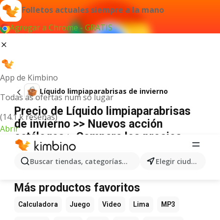
Folletos actuales siempre a la mano
Agregar a Chrome - GRATIS
App de Kimbino
Líquido limpiaparabrisas de invierno
Todas as ofertas num só lugar
Precio de Líquido limpiaparabrisas
(14.1 k reseñas)
de invierno >> Nuevos acción
Abrir
catálogos > Compara los precios
online ☄️
Buscar tiendas, categorías, productos...
Elegir ciudad
No hemos encontrado resultados para este
término.
Más productos favoritos
Calculadora
Juego
Video
Lima
MP3