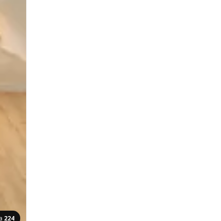
na
224