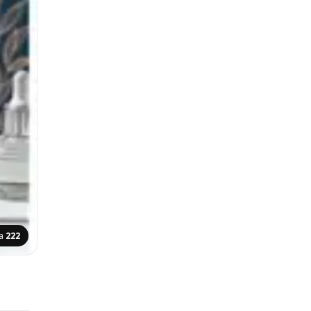
na
222