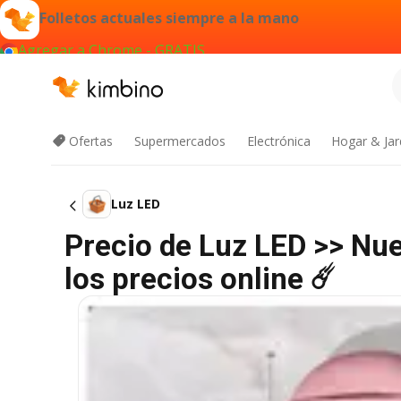
Folletos actuales siempre a la mano
Agregar a Chrome - GRATIS
Ofertas
Supermercados
Electrónica
Hogar & Jar
Luz LED
Precio de Luz LED >> Nu
los precios online ☄️