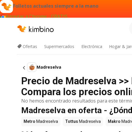
Folletos actuales siempre a la mano
Agregar a Chrome - GRATIS
Ofertas
Supermercados
Electrónica
Hogar & Jar
Madreselva
Precio de Madreselva >>
Compara los precios onli
No hemos encontrado resultados para este térmi
Madreselva en oferta - ¿Dón
Metro
Madreselva
Tottus
Madreselva
Makro
Madre