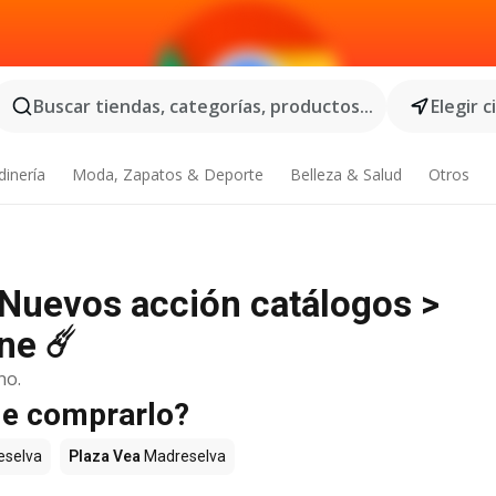
Buscar tiendas, categorías, productos...
Elegir 
dinería
Moda, Zapatos & Deporte
Belleza & Salud
Otros
 Nuevos acción catálogos >
ne ☄️
no.
de comprarlo?
selva
Plaza Vea
Madreselva