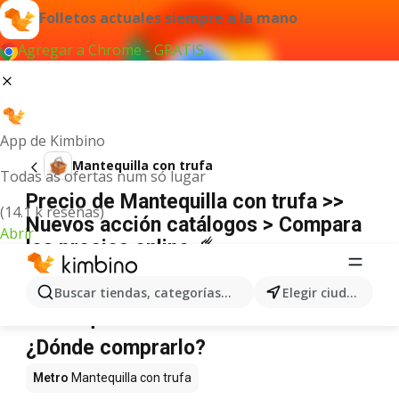
Folletos actuales siempre a la mano
Agregar a Chrome - GRATIS
App de Kimbino
Mantequilla con trufa
Todas as ofertas num só lugar
Precio de Mantequilla con trufa >>
(14.1 k reseñas)
Nuevos acción catálogos > Compara
Abrir
los precios online ☄️
No hemos encontrado resultados para este
término.
Buscar tiendas, categorías, productos...
Elegir ciudad
Mantequilla con trufa en oferta -
¿Dónde comprarlo?
Metro
Mantequilla con trufa