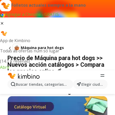
Folletos actuales siempre a la mano
Agregar a Chrome - GRATIS
App de Kimbino
Máquina para hot dogs
Todas as ofertas num só lugar
Precio de Máquina para hot dogs >>
(14.1 k reseñas)
Nuevos acción catálogos > Compara
Abrir
los precios online ☄️
No hemos encontrado resultados para este
término.
Buscar tiendas, categorías, productos...
Elegir ciudad
Más ofertas en la categoría