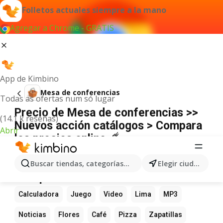
Folletos actuales siempre a la mano
Agregar a Chrome - GRATIS
App de Kimbino
Mesa de conferencias
Todas as ofertas num só lugar
Precio de Mesa de conferencias >>
(14.1 k reseñas)
Nuevos acción catálogos > Compara
Abrir
los precios online ☄️
No hemos encontrado resultados para este
término.
Buscar tiendas, categorías, productos...
Elegir ciudad
Más productos favoritos
Calculadora
Juego
Video
Lima
MP3
Noticias
Flores
Café
Pizza
Zapatillas