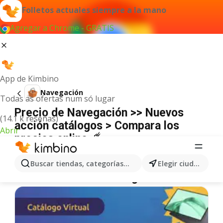
Folletos actuales siempre a la mano
Agregar a Chrome - GRATIS
App de Kimbino
Navegación
Todas as ofertas num só lugar
Precio de Navegación >> Nuevos
(14.1 k reseñas)
acción catálogos > Compara los
Abrir
precios online ☄️
No hemos encontrado resultados para este
término.
Buscar tiendas, categorías, productos...
Elegir ciudad
Más ofertas en la categoría