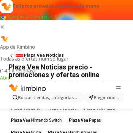
Folletos actuales siempre a la mano
Agregar a Chrome - GRATIS
App de Kimbino
Plaza Vea Noticias
Todas as ofertas num só lugar
Plaza Vea Noticias precio -
(14.1 k reseñas)
promociones y ofertas online
Abrir
No hemos encontrado resultados para este
término.
Más productos en tiendas Plaza Vea
Buscar tiendas, categorías, productos...
Elegir ciudad
Plaza Vea
Lima
Plaza Vea
Café
Plaza Vea
Pizza
Plaza Vea
Nintendo Switch
Plaza Vea
Papas
Plaza Vea
Fruta
Plaza Vea
Hamburguesas