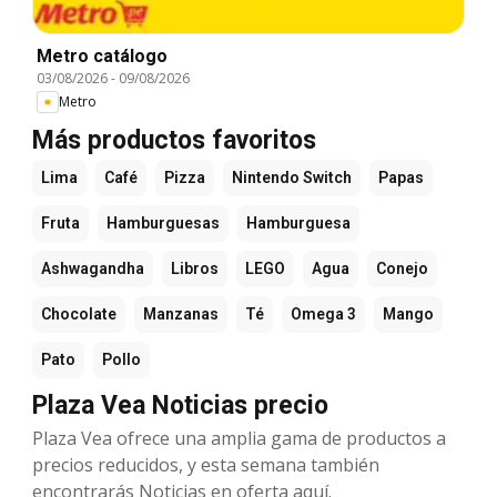
Metro catálogo
03/08/2026
-
09/08/2026
Metro
Más productos favoritos
Lima
Café
Pizza
Nintendo Switch
Papas
Fruta
Hamburguesas
Hamburguesa
Ashwagandha
Libros
LEGO
Agua
Conejo
Chocolate
Manzanas
Té
Omega 3
Mango
Pato
Pollo
Plaza Vea Noticias precio
Plaza Vea ofrece una amplia gama de productos a
precios reducidos, y esta semana también
encontrarás Noticias en oferta aquí.