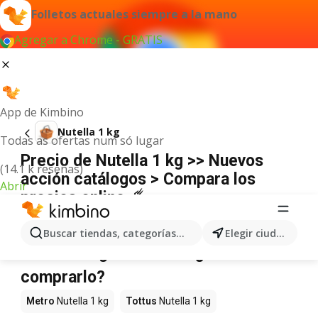
Folletos actuales siempre a la mano
Agregar a Chrome - GRATIS
App de Kimbino
Nutella 1 kg
Todas as ofertas num só lugar
Precio de Nutella 1 kg >> Nuevos
(14.1 k reseñas)
acción catálogos > Compara los
Abrir
precios online ☄️
No hemos encontrado resultados para este
término.
Buscar tiendas, categorías, productos...
Elegir ciudad
Nutella 1 kg en oferta - ¿Dónde
comprarlo?
Metro
Nutella 1 kg
Tottus
Nutella 1 kg