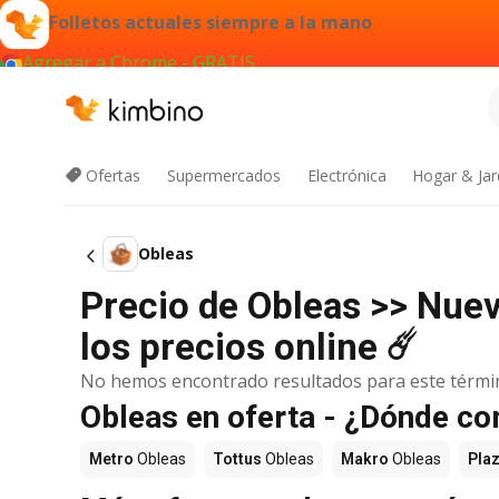
Folletos actuales siempre a la mano
Agregar a Chrome - GRATIS
Ofertas
Supermercados
Electrónica
Hogar & Jar
Obleas
Precio de Obleas >> Nue
los precios online ☄️
No hemos encontrado resultados para este térmi
Obleas en oferta - ¿Dónde c
Metro
Obleas
Tottus
Obleas
Makro
Obleas
Pla