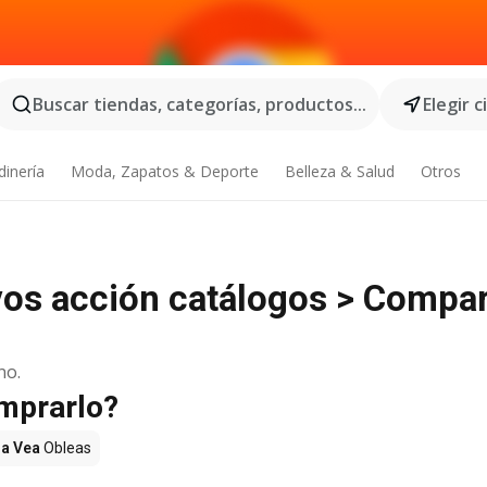
Buscar tiendas, categorías, productos...
Elegir 
dinería
Moda, Zapatos & Deporte
Belleza & Salud
Otros
vos acción catálogos > Compa
no.
omprarlo?
za Vea
Obleas