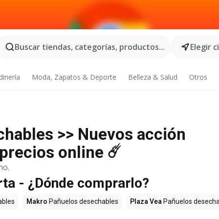
Buscar tiendas, categorías, productos...
Elegir 
dinería
Moda, Zapatos & Deporte
Belleza & Salud
Otros
chables >> Nuevos acción
precios online ☄️
no.
rta - ¿Dónde comprarlo?
ables
Makro
Pañuelos desechables
Plaza Vea
Pañuelos desecha